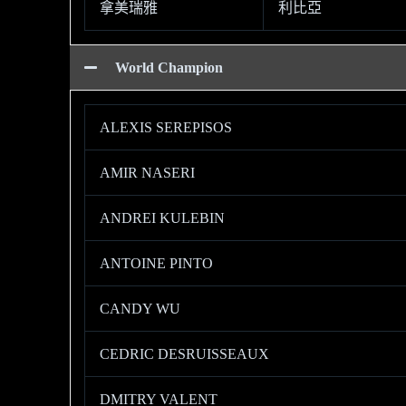
拿美瑞雅
利比亞
World Champion
ALEXIS SEREPISOS
AMIR NASERI
ANDREI KULEBIN
ANTOINE PINTO
CANDY WU
CEDRIC DESRUISSEAUX
DMITRY VALENT