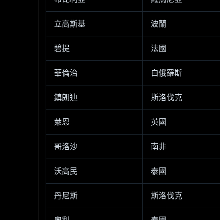
立高斯基
波蘭
碧提
法國
華倫治
白俄羅斯
鎮朗迪
斯洛伐克
萊恩
英國
哥洛沙
南非
沃高民
泰國
丹尼斯
斯洛伐克