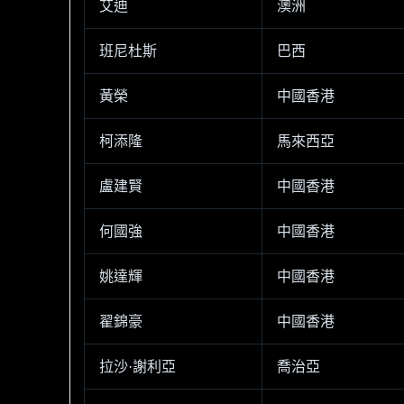
艾迪
澳洲
班尼杜斯
巴西
黃榮
中國香港
柯添隆
馬來西亞
盧建賢
中國香港
何國強
中國香港
姚達輝
中國香港
翟錦豪
中國香港
拉沙·謝利亞
喬治亞