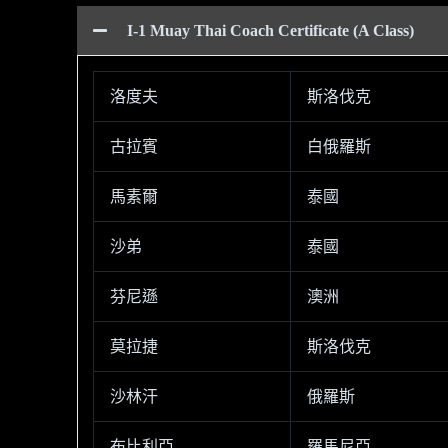
I-1 Muay Thai Coach Certificate (A Class)
洛度夫
斯洛伐克
古拉賓
白俄羅斯
馬素爾
泰國
沙弟
泰國
芬尼遜
澳洲
莫拉捷
斯洛伐克
沙林汗
俄羅斯
布比利亞
羅馬尼亞