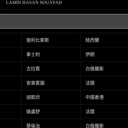
LAMIN HASAN SOUAYAH
施利比索斯
紐西蘭
拿士利
伊朗
古拉賓
白俄羅斯
安東賓圖
法國
胡凱欣
中國香港
達盧舒
法國
華倫治
白俄羅斯