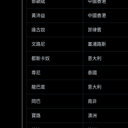
鄧穎斌
中國香港
黃沛益
中國香港
達古奴
菲律賓
文路尼
塞浦路斯
都斯卡奴
意大利
尊尼
泰國
龍巴度
意大利
岡巴
南非
寶路
澳洲