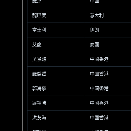
羅杰
中國
龍巴度
意大利
拿士利
伊朗
艾龍
泰國
吳景聰
中國香港
羅傑豐
中國香港
郭海寧
中國香港
羅祖勝
中國香港
洪友海
中國香港