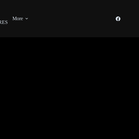
More
RES