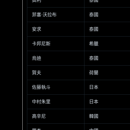
奧利
泰國
菲塞·沃拉布
泰國
安求
泰國
卡邦尼斯
希臘
烏迪
泰國
賀夫
荷蘭
佐藤執斗
日本
中村朱里
日本
高辛尼
韓國